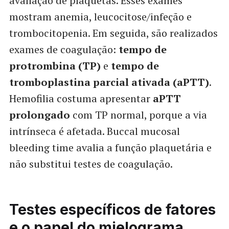
avaliação de plaquetas. Esses exames
mostram anemia, leucocitose/infeção e
trombocitopenia. Em seguida, são realizados
exames de coagulação:
tempo de
protrombina (TP)
e
tempo de
tromboplastina parcial ativada (aPTT)
.
Hemofilia costuma apresentar
aPTT
prolongado
com TP normal, porque a via
intrínseca é afetada. Buccal mucosal
bleeding time avalia a função plaquetária e
não substitui testes de coagulação.
Testes específicos de fatores
e o papel do mielograma